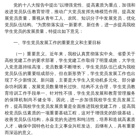
党的十八大报告中提出“以增强党性、提高素质为重点，加强和
改进党员队伍教育管理，推动广大党员发挥先锋模范作用。提高发
展党员质量，重视从青年工人、农民、知识分子中发展党员，优化
党员队伍结构。”为贯彻落实这一新要求、新任务，进一步提高我校
学生党员的发展质量，特提出如下意见：
一、学生党员发展工作的重要意义和主要目标
（一）重要意义。近年来，我校认真贯彻落实中央、省委关于
高校党建工作的要求部署，学生党建工作取得了明显成效，大学生
入党意愿持续高涨，党员数量不断增长，学生党员队伍已成为我校
党员队伍的重要组成部分。但在新形势下，学生党员发展工作也出
现了不少新情况、新问题，主要是大学生入党动机多元化、部分掺
杂功利因素，发展党员数量增长过快、结构不太合理，学生党员教
育培训工作手段单一、针对性不强，学生党员发展和教育管理服务
的保障机制尚不健全等。因此，进一步加强我校学生党员发展工
作，提高我校学生党员发展质量是全面推进我校党建工作，提高我
校党员队伍素质的一项重要基础工程，这对于增强党的阶级基础，
改善党员队伍结构，永葆党的先进性和纯洁性，培养和造就高素质
人才，确保中国特色社会主义事业兴旺发达、后继有人，具有重要
而深远的意义。