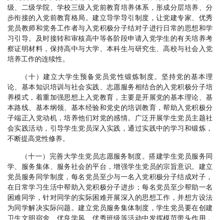
级、二级学院、学校三级入党前教育培养体系，形成分层培养、分
步衔接的入党前教育格局。建立导学导引制度，让党建专家、优秀
党员教师和党务工作者与入党积极分子结对子进行日常的思想和学
习引导。及时接转和审核高中等各阶段申请入党学生的有关培养考
察证明材料，保持高中与大学、本科生与研究生、高校与社会入党
培养工作的连续性。
（十）建立大学生预备党员党性锻炼制度。坚持党的基本理
论、基本知识培训与社会实践、志愿服务相结合的入党积极分子培
养模式，着重加强思想上入党教育，主要是开展党的基本理论、基
本路线、基本纲领、基本经验和党史的培训教育，帮助入党积极分
子端正入党动机，培养他们对党的感情。广泛开展学生党员主题社
会实践活动，引导学生党员深入实践，通过实践中的学习和锻炼，
不断提高党性修养。
（十一）完善大学生党员志愿服务制度。搭建学生党员服务同
学、服务集体、服务社会的平台，增强学生党员的宗旨意识。建立
党员服务同学制度，每名党员至少与一名入党积极分子结成对子，
在日常学习生活中帮助入党积极分子进步；每名党员至少帮助一名
困难同学，针对同学的实际困难开展深入的思想工作，并想方设法
为同学解决实际问题。建立党员服务集体制度，学生党员要在创建
卫生文明宿舍、优良学风、优秀班级等活动中发挥模范带头作用，