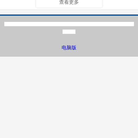
查看更多
版权：广东医科大学研究生院 | 地址：广东省湛江市霞山区文明东路2号 | 邮编：
524023
电脑版