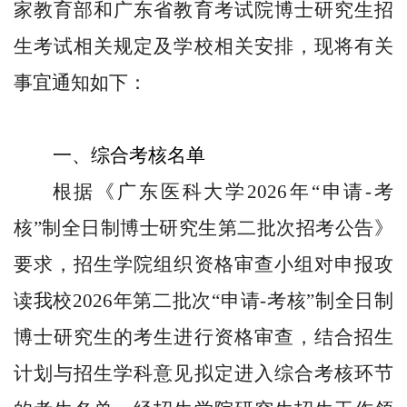
家
教育部和广东省
教育考试院博士
研究生招
生考试相关规定
及学校相关安排
，
现将有关
事宜通知如下
：
一、综合考核名单
根据《广东医科大学
2026
年“申请-考
核”制全日制博士研究生
第二批次招考公告
》
要求，
招生学院
组织资格审查小组对申报攻
读我校
2026
年
第二批次
“申请-考核”制全日制
博士研究生的考生进行资格审查，结合招生
计划
与招生学科意见
拟定进入综合考核环节