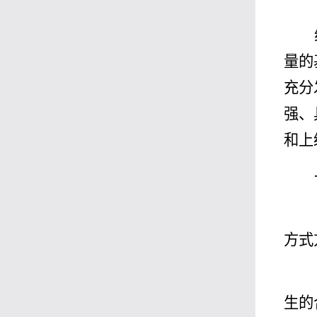
量的
充分
强、
和上
方式
生的