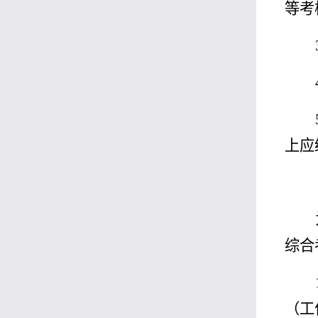
等考
上应
综合
（工