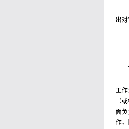
出对
工作
（
或
面负
作，