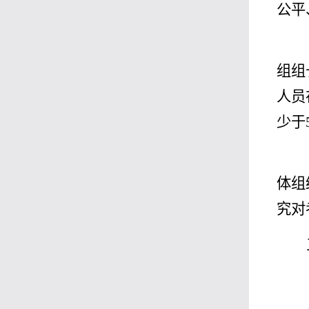
公平
组组
人员
少于
体组
究对