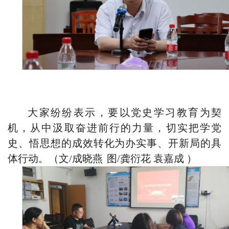
大家纷纷表示，要以党史学习教育为契
机，
从中
汲取奋进前行的力量，切实把学党
史、悟思想的成效转化为办实事、开新局的具
体行动。（文/成晓燕
图/
龚衍花
袁嘉成 ）