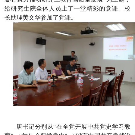
给研究生院全体人员上了一堂精彩的党课。校
长助理黄文华参加了党课。
唐书记分别从“在全党开展中共党史学习教