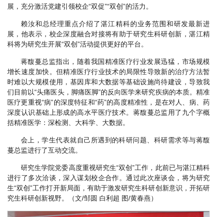
展，充分激活党建引领校企“双促”“双创”的活力。
赖汝和总经理重点介绍了湛江精科的业务范围和研发最新进
展，他表示，校企深度融合对接将有助于研究生科研创新，湛江精
科将为研究生开展“双创”活动提供更好的平台。
蒋馥蔓总监指出，随着我国精准医疗行业发展迅猛，市场规模
增长速度加快。但精准医疗行业技术的局限性导致新的治疗方法暂
时难以大规模使用，基因库和大数据等基础设施尚待建设，导致我
们目前以“头痛医头，脚痛医脚”的反向医学来研究疾病的本质。精准
医疗更重视“病”的深度特征和“药”的高度精准性，是在对人、病、药
深度认识基础上形成的高水平医疗技术。蒋馥蔓总监用了九个字概
括精准医学：深检测、大科学、大数据。
会上，学生代表就自己所遇到的科研问题、科研需求等与蒋馥
蔓总监进行了互动交流。
研究生学院党委高度重视研究生“双创”工作，此前已与湛江精科
进行了多次洽谈，深入谋划校企合作。通过此次座谈会，将为研究
生“双创”工作打开新局面，有助于激发研究生科研创新意识，开拓研
究生科研创新视野。（文/邹圆 白利超 图/黄春燕）