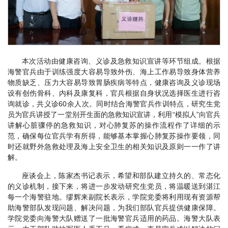
本次活动由健康咨询、义诊及急救知识宣讲等环节组成。根据
海警官兵由于训练强度大容易导致外伤、海上工作易导致身体营养
物质缺乏、压力大容易导致胃肠疾病等特点，健康咨询及义诊现场
设有创伤骨科、内科及康复科，官兵根据自身状况选择医生进行咨
询就诊，共义诊60余人次。同时结合海警官兵作训特点，研究生党
员为官兵讲授了一堂别开生面的急救知识宣讲，利用“模拟人”向官兵
讲解心脏骤停的急救知识，对心肺复苏的操作流程作了详细的示
范，确保每位官兵学有所得，能够基本掌握心肺复苏操作要领，同
时还就野外急救处理及海上安全卫生的相关知识及原则一一作了讲
解。
座谈会上，陈家杰书记表示，希望和部队建立持久的、常态化
的义诊机制，接下来，将进一步发动研究生党员，将温暖送到湛江
每一个海警驻地。缪辉来副院长表示，学院党委将利用现有资源帮
助海警部队发现问题、解决问题，为我们部队官兵提供健康保障。
学院党委向海警大队赠送了一批海警官兵适用的药品。海警大队表