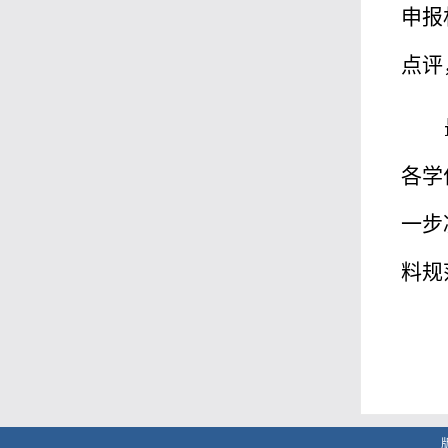
申报
点评
各学
一步
料规