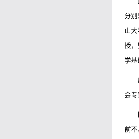
分别
山大
授，
学基
会专
前不