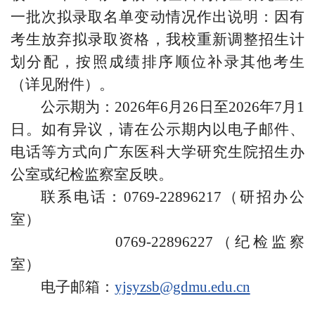
一批次
拟录取名单变动情况
作出说明：因有
考生放弃拟录取资格，我校重新调整招生计
划分配，按照成绩排序顺位补录其他考生
（详见附件）。
公示期为：202
6
年6月
26
日至202
6
年
7
月
1
日。
如有异议，请在公示期内以电子邮件、
电话等方式向广东医科大学研究生院招生办
公室或纪检监
察室反映。
联系
电话：0769-22896217（
研招办公
室
）
0769-22896227（纪检监察
室）
电子邮箱：
yjsyzsb@gdmu.edu.cn