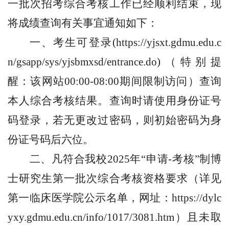
一批次招考综合考核工作已经顺利结束，现
将成绩查询有关事宜通知如下：
一、
考生可登录(https://yjsxt.gdmu.edu.c
n/gsapp/sys/yjsbmxsd/entrance.do)（特别提
醒：该网站00:00-08:00期间限制访问）查询
本人
综合考核
结果。查询时请使用身份证号
码登录，若无更改过密码，则初始密码为身
份证号码后六位。
二、
凡符合
我校2025年
“
申请-考核
”
制博
士研究生第一
批次综合考核资格
要求
（
详见
第一临床医学院公示名单，网址：https://dylc
yxy.gdmu.edu.cn/info/1017/3081.htm
）
且未取